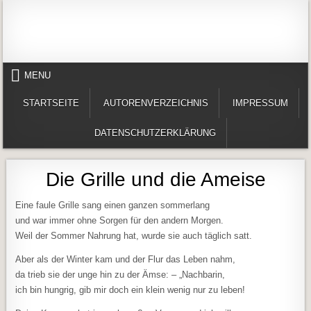
Skip to content
Alles in einem Portal: 1. Buchvorstellungen 2. Online lesen (Gedichte, Er
Werner-Härter-Archiv
MENU
STARTSEITE
AUTORENVERZEICHNIS
IMPRESSUM
DATENSCHUTZERKLÄRUNG
Die Grille und die Ameise
Eine faule Grille sang einen ganzen sommerlang
und war immer ohne Sorgen für den andern Morgen.
Weil der Sommer Nahrung hat, wurde sie auch täglich satt.
Aber als der Winter kam und der Flur das Leben nahm,
da trieb sie der unge hin zu der Ämse: – „Nachbarin,
ich bin hungrig, gib mir doch ein klein wenig nur zu leben!