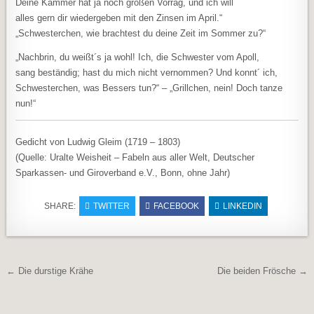
Deine Kammer hat ja noch großen Vorrag, und ich will
alles gern dir wiedergeben mit den Zinsen im April.“
„Schwesterchen, wie brachtest du deine Zeit im Sommer zu?“
„Nachbrin, du weißt´s ja wohl! Ich, die Schwester vom Apoll,
sang beständig; hast du mich nicht vernommen? Und konnt´ ich,
Schwesterchen, was Bessers tun?“ – „Grillchen, nein! Doch tanze
nun!“
Gedicht von Ludwig Gleim (1719 – 1803)
(Quelle: Uralte Weisheit – Fabeln aus aller Welt, Deutscher
Sparkassen- und Giroverband e.V., Bonn, ohne Jahr)
SHARE:
TWITTER
FACEBOOK
LINKEDIN
Beitragsnavigation
← Die durstige Krähe
Die beiden Frösche →