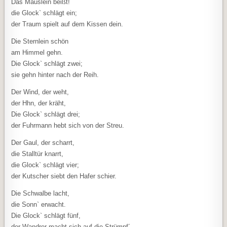
Das Mäuslein beißt!
die Glock` schlägt ein;
der Traum spielt auf dem Kissen dein.
Die Sternlein schön
am Himmel gehn.
Die Glock` schlägt zwei;
sie gehn hinter nach der Reih.
Der Wind, der weht,
der Hhn, der kräht,
Die Glock` schlägt drei;
der Fuhrmann hebt sich von der Streu.
Der Gaul, der scharrt,
die Stalltür knarrt,
die Glock` schlägt vier;
der Kutscher siebt den Hafer schier.
Die Schwalbe lacht,
die Sonn` erwacht.
Die Glock` schlägt fünf,
der Wandrer macht sich auf die Strümpf´.