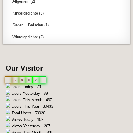
Allgemein
(2)
Kindergedichte
(3)
Sagen + Balladen
(1)
Wintergedichte
(2)
Our Visitor
0
5
9
0
2
0
Users Today : 79
Users Yesterday : 89
Users This Month : 437
Users This Year : 30433
Total Users : 59020
Views Today : 102
Views Yesterday : 207
Views This Month : 708