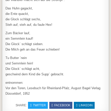
Das Huhn gagackt,
die Ente quackt,
die Glock schlägt sechs,
Steh auf, steh auf, du faule Hex!
Zum Bäcker lauf,
ein Semmlein kauf!
Die Glock` schlägt sieben.
Die Milch geh an das Feuer schieben!
Tu Butter ´nein
und Semmlein fein!
Die Glock` schlägt acht,
geschwind dem Kind die Supp` gebracht.
entnommen:
Vor den Toren, Lesebuch für Rheinland-Pfalz, August Bagel Verlag
Düsseldorf, 1952
SHARE:
TWITTER
FACEBOOK
LINKEDIN