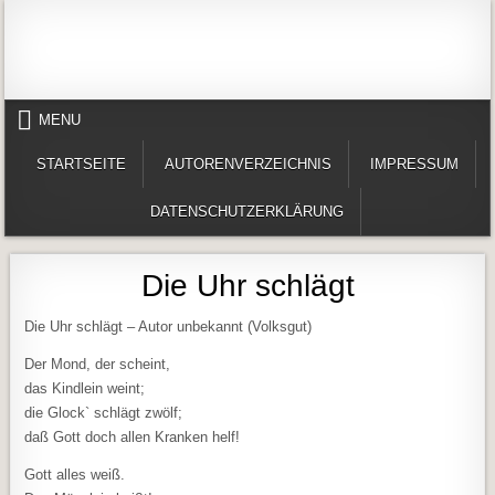
Skip to content
Alles in einem Portal: 1. Buchvorstellungen 2. Online lesen (Gedichte, Er
Werner-Härter-Archiv
MENU
STARTSEITE
AUTORENVERZEICHNIS
IMPRESSUM
DATENSCHUTZERKLÄRUNG
Die Uhr schlägt
Die Uhr schlägt – Autor unbekannt (Volksgut)
Der Mond, der scheint,
das Kindlein weint;
die Glock` schlägt zwölf;
daß Gott doch allen Kranken helf!
Gott alles weiß.