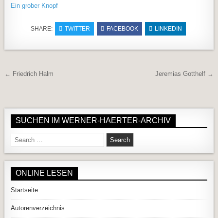
Ein grober Knopf
SHARE:
TWITTER
FACEBOOK
LINKEDIN
Beitragsnavigation
← Friedrich Halm
Jeremias Gotthelf →
SUCHEN IM WERNER-HAERTER-ARCHIV
Search for:
ONLINE LESEN
Startseite
Autorenverzeichnis