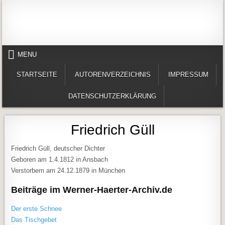
Skip to content
Alles in einem Portal: 1. Buchvorstellungen 2. Online lesen (Gedichte, Er
Werner-Härter-Archiv
MENU
STARTSEITE
AUTORENVERZEICHNIS
IMPRESSUM
DATENSCHUTZERKLÄRUNG
Friedrich Güll
Friedrich Güll, deutscher Dichter
Geboren am 1.4.1812 in Ansbach
Verstorbem am 24.12.1879 in München
Beiträge im Werner-Haerter-Archiv.de
Der erste Schnee
Das Tischgebet