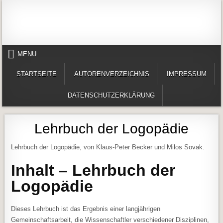
Skip to content
Alles in einem Portal: 1. Buchvorstellungen 2. Online lesen (Gedichte, Er
Werner-Härter-Archiv
MENU
STARTSEITE
AUTORENVERZEICHNIS
IMPRESSUM
DATENSCHUTZERKLÄRUNG
Lehrbuch der Logopädie
Lehrbuch der Logopädie, von Klaus-Peter Becker und Milos Sovak.
Inhalt – Lehrbuch der
Logopädie
Dieses Lehrbuch ist das Ergebnis einer langjährigen
Gemeinschaftsarbeit, die Wissenschaftler verschiedener Disziplinen,