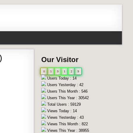
)
Our Visitor
0
5
9
1
2
9
Users Today : 14
Users Yesterday : 42
Users This Month : 546
Users This Year : 30542
Total Users : 59129
Views Today : 14
Views Yesterday : 43
Views This Month : 822
Views This Year : 38955