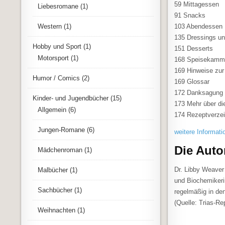
59 Mittagessen
Liebesromane
(1)
91 Snacks
103 Abendessen
Western
(1)
135 Dressings u
Hobby und Sport
(1)
151 Desserts
Motorsport
(1)
168 Speisekamme
169 Hinweise zur
Humor / Comics
(2)
169 Glossar
172 Danksagung
Kinder- und Jugendbücher
(15)
173 Mehr über di
Allgemein
(6)
174 Rezeptverzei
Jungen-Romane
(6)
weitere Informati
Die Auto
Mädchenroman
(1)
Dr. Libby Weaver
Malbücher
(1)
und Biochemikerin
Sachbücher
(1)
regelmäßig in den
(Quelle: Trias-Re
Weihnachten
(1)