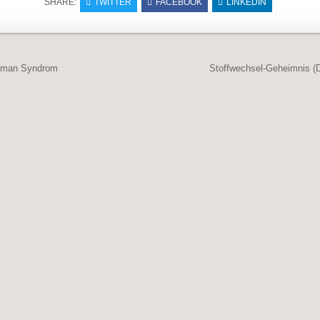
SHARE:
TWITTER
FACEBOOK
LINKEDIN
navigation
oman Syndrom
Stoffwechsel-Geheimnis (