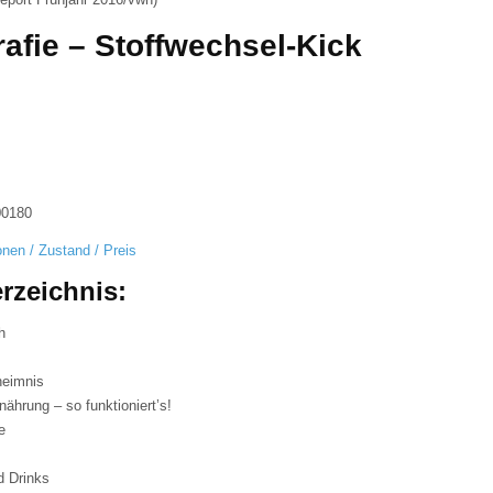
rafie – Stoffwechsel-Kick
g
00180
onen / Zustand / Preis
erzeichnis:
h
heimnis
nährung – so funktioniert’s!
e
d Drinks