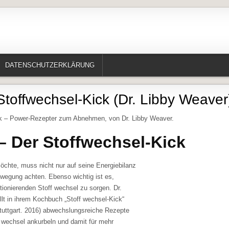
te, Erzählungen, Märchen, Historisches)
DATENSCHUTZERKLÄRUNG
Stoffwechsel-Kick (Dr. Libby Weaver
k – Power-Rezepter zum Abnehmen, von Dr. Libby Weaver.
 – Der Stoffwechsel-Kick
hte, muss nicht nur auf seine Energiebilanz
egung achten. Ebenso wichtig ist es,
ktionierenden Stoff wechsel zu sorgen. Dr.
lt in ihrem Kochbuch „Stoff wechsel-Kick“
tuttgart. 2016) abwechslungsreiche Rezepte
f wechsel ankurbeln und damit für mehr