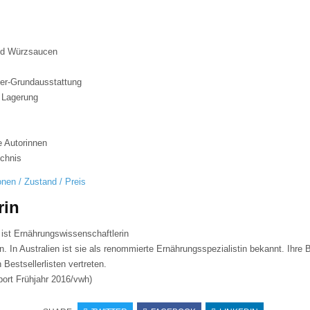
nd Würzsaucen
r-Grundausstattung
 Lagerung
e Autorinnen
chnis
onen / Zustand / Preis
rin
 ist Ernährungswissenschaftlerin
. In Australien ist sie als renommierte Ernährungsspezialistin bekannt. Ihre 
 Bestsellerlisten vertreten.
port Frühjahr 2016/vwh)