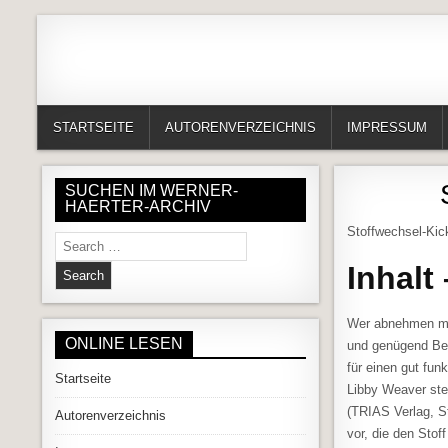
Skip to content
Alles in einem Portal: 1. Buchvorstellungen 2. Online lesen (Gedich
Werner-Härter-Archiv
STARTSEITE
AUTORENVERZEICHNIS
IMPRESSUM
SUCHEN IM WERNER-
HAERTER-ARCHIV
Stoffwechsel-Kic
Search for:
Inhalt
Wer abnehmen möc
ONLINE LESEN
und genügend Bew
für einen gut fun
Startseite
Libby Weaver stel
(TRIAS Verlag, S
Autorenverzeichnis
vor, die den Stof