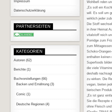
Impressum
Wohlbefi nden un
„Es soll ein Koch
Datenschutzerklärung
will. Es soll um 
wirklich jeder zub
Die Stoff wechsel
PARTNERSEITEN
in ihrer Heimat Au
vitalstoff reich 
Porridge zum Fr
zum Mittagessen
KATEGORIEN
Schoko-Orangen-T
enthalten keinen r
Autoren
(62)
Superfoods bilden
die viele Vitamin
Berichte
(1)
deshalb nachsagt
Buchvorstellungen
(66)
zu wirken. Die R
Backen und Ernährung
(3)
vegan, bieten je
tierischen Produ
Comic
(1)
„Es ist ganz einf
Sie die Rezepte s
Deutsche Regionen
(4)
ohne Fleisch und 
(Quelle: TRIAS-R