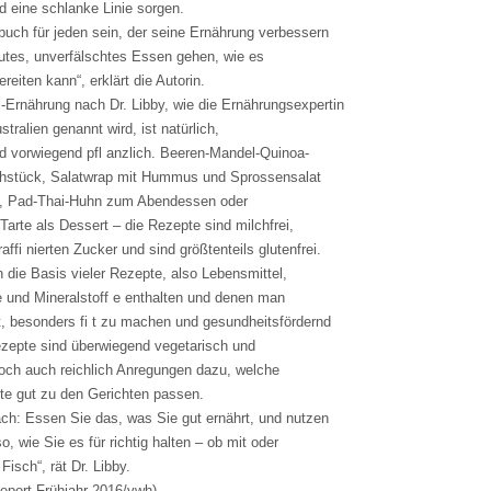
d eine schlanke Linie sorgen.
buch für jeden sein, der seine Ernährung verbessern
gutes, unverfälschtes Essen gehen, wie es
ereiten kann“, erklärt die Autorin.
-Ernährung nach Dr. Libby, wie die Ernährungsexpertin
stralien genannt wird, ist natürlich,
und vorwiegend pfl anzlich. Beeren-Mandel-Quinoa-
ühstück, Salatwrap mit Hummus und Sprossensalat
, Pad-Thai-Huhn zum Abendessen oder
arte als Dessert – die Rezepte sind milchfrei,
affi nierten Zucker und sind größtenteils glutenfrei.
 die Basis vieler Rezepte, also Lebensmittel,
e und Mineralstoff e enthalten und denen man
, besonders fi t zu machen und gesundheitsfördernd
ezepte sind überwiegend vegetarisch und
doch auch reichlich Anregungen dazu, welche
kte gut zu den Gerichten passen.
ach: Essen Sie das, was Sie gut ernährt, und nutzen
o, wie Sie es für richtig halten – ob mit oder
Fisch“, rät Dr. Libby.
eport Frühjahr 2016/vwh)