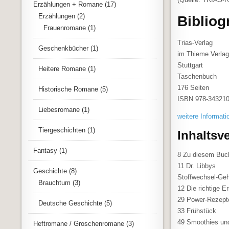
Erzählungen + Romane
(17)
Erzählungen
(2)
Bibliog
Frauenromane
(1)
Trias-Verlag
Geschenkbücher
(1)
im Thieme Verla
Stuttgart
Heitere Romane
(1)
Taschenbuch
176 Seiten
Historische Romane
(5)
ISBN 978-34321
Liebesromane
(1)
weitere Informati
Tiergeschichten
(1)
Inhaltsv
Fantasy
(1)
8 Zu diesem Buc
11 Dr. Libbys
Geschichte
(8)
Stoffwechsel-Ge
Brauchtum
(3)
12 Die richtige Er
29 Power-Rezept
Deutsche Geschichte
(5)
33 Frühstück
49 Smoothies un
Heftromane / Groschenromane
(3)