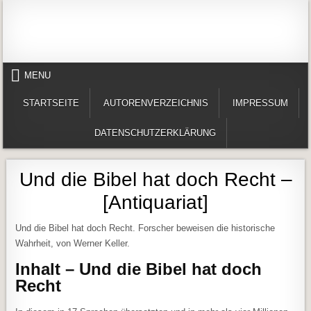
Skip to content
Alles in einem Portal: 1. Buchvorstellungen 2. Online lesen (Gedichte, Er
Werner-Härter-Archiv
MENU
STARTSEITE
AUTORENVERZEICHNIS
IMPRESSUM
DATENSCHUTZERKLÄRUNG
Und die Bibel hat doch Recht –
[Antiquariat]
Und die Bibel hat doch Recht. Forscher beweisen die historische
Wahrheit, von Werner Keller.
Inhalt – Und die Bibel hat doch
Recht