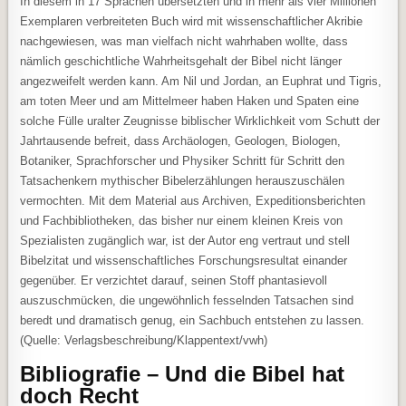
In diesem in 17 Sprachen übersetzten und in mehr als vier Millionen
Exemplaren verbreiteten Buch wird mit wissenschaftlicher Akribie
nachgewiesen, was man vielfach nicht wahrhaben wollte, dass
nämlich geschichtliche Wahrheitsgehalt der Bibel nicht länger
angezweifelt werden kann. Am Nil und Jordan, an Euphrat und Tigris,
am toten Meer und am Mittelmeer haben Haken und Spaten eine
solche Fülle uralter Zeugnisse biblischer Wirklichkeit vom Schutt der
Jahrtausende befreit, dass Archäologen, Geologen, Biologen,
Botaniker, Sprachforscher und Physiker Schritt für Schritt den
Tatsachenkern mythischer Bibelerzählungen herauszuschälen
vermochten. Mit dem Material aus Archiven, Expeditionsberichten
und Fachbibliotheken, das bisher nur einem kleinen Kreis von
Spezialisten zugänglich war, ist der Autor eng vertraut und stell
Bibelzitat und wissenschaftliches Forschungsresultat einander
gegenüber. Er verzichtet darauf, seinen Stoff phantasievoll
auszuschmücken, die ungewöhnlich fesselnden Tatsachen sind
beredt und dramatisch genug, ein Sachbuch entstehen zu lassen.
(Quelle: Verlagsbeschreibung/Klappentext/vwh)
Bibliografie – Und die Bibel hat
doch Recht