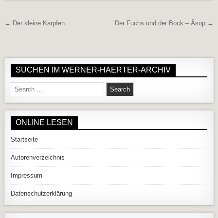
Beitragsnavigation
← Der kleine Karpfen
Der Fuchs und der Bock – Äsop →
SUCHEN IM WERNER-HAERTER-ARCHIV
Search for:
ONLINE LESEN
Startseite
Autorenverzeichnis
Impressum
Datenschutzerklärung