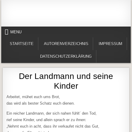
Skip to content
Alles in einem Portal: 1. Buchvorstellungen 2. Online lesen (Gedichte, Er
Werner-Härter-Archiv
MENU
STARTSEITE
AUTORENVERZEICHNIS
IMPRESSUM
DATENSCHUTZERKLÄRUNG
Der Landmann und seine
Kinder
Arbeitet, mühet euch ums Brot,
das wird als bester Schatz euch dienen.
Ein reicher Landmann, der sich nahen fühlt´ den Tod,
rief seine Kinder, und allein sprach er zu ihnen:
„Nehmt euch in acht, dass ihr verkaufet nicht das Gut,