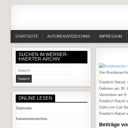
Skip to content
Alles in einem Portal: 1. Buchvorstellungen 2. Online lesen (Gedich
Werner-Härter-Archiv
STARTSEITE
AUTORENVERZEICHNIS
IMPRESSUM
SUCHEN IM WERNER-
HAERTER-ARCHIV
Search for:
Von Bundesarchiv
Friedrich Ratzel, 
Geboren am 30. A
Verstorben am 9.
ONLINE LESEN
Friedrich Ratzel
Sohn von Carl Ra
Startseite
Friedrich Ratzel
Autorenverzeichnis
Beiträge vo