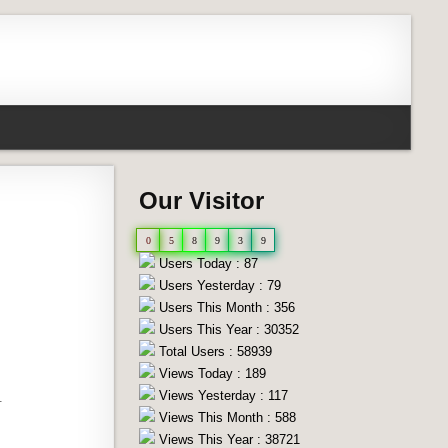
Our Visitor
0
5
8
9
3
9
Users Today : 87
Users Yesterday : 79
Users This Month : 356
Users This Year : 30352
Total Users : 58939
Views Today : 189
Views Yesterday : 117
.
Views This Month : 588
Views This Year : 38721