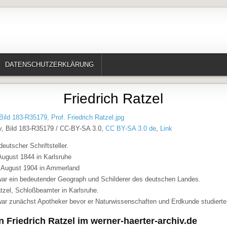
te, Erzählungen, Märchen, Historisches)
DATENSCHUTZERKLÄRUNG
Friedrich Ratzel
, Bild 183-R35179 / CC-BY-SA 3.0,
CC BY-SA 3.0 de
,
Link
deutscher Schriftsteller.
ugust 1844 in Karlsruhe
 August 1904 in Ammerland
 war ein bedeutender Geograph und Schilderer des deutschen Landes.
tzel, Schloßbeamter in Karlsruhe.
 war zunächst Apotheker bevor er Naturwissenschaften und Erdkunde studierte
n Friedrich Ratzel im werner-haerter-archiv.de