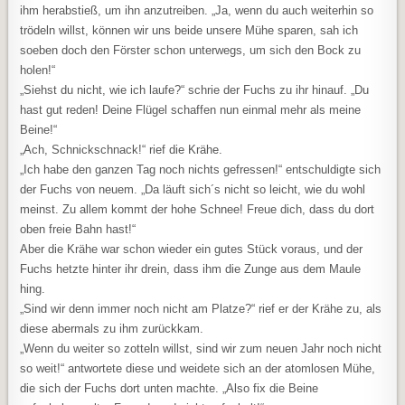
ihm herabstieß, um ihn anzutreiben. „Ja, wenn du auch weiterhin so
trödeln willst, können wir uns beide unsere Mühe sparen, sah ich
soeben doch den Förster schon unterwegs, um sich den Bock zu
holen!“
„Siehst du nicht, wie ich laufe?“ schrie der Fuchs zu ihr hinauf. „Du
hast gut reden! Deine Flügel schaffen nun einmal mehr als meine
Beine!“
„Ach, Schnickschnack!“ rief die Krähe.
„Ich habe den ganzen Tag noch nichts gefressen!“ entschuldigte sich
der Fuchs von neuem. „Da läuft sich´s nicht so leicht, wie du wohl
meinst. Zu allem kommt der hohe Schnee! Freue dich, dass du dort
oben freie Bahn hast!“
Aber die Krähe war schon wieder ein gutes Stück voraus, und der
Fuchs hetzte hinter ihr drein, dass ihm die Zunge aus dem Maule
hing.
„Sind wir denn immer noch nicht am Platze?“ rief er der Krähe zu, als
diese abermals zu ihm zurückkam.
„Wenn du weiter so zotteln willst, sind wir zum neuen Jahr noch nicht
so weit!“ antwortete diese und weidete sich an der atomlosen Mühe,
die sich der Fuchs dort unten machte. „Also fix die Beine