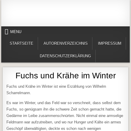
Skip to content
Alles in einem Portal: 1. Buchvorstellungen 2. Online lesen (Gedichte, Er
Werner-Härter-Archiv
MENU
STARTSEITE
AUTORENVERZEICHNIS
IMPRESSUM
DATENSCHUTZERKLÄRUNG
Fuchs und Krähe im Winter
Fuchs und Krähe im Winter ist eine Erzählung von Wilhelm
Scharrelmann.
Es war im Winter, und das Feld war so verschneit, dass selbst dem
Fuchs, so genügsam ihn die schwere Zeit schon gemacht hatte, die
Gedärme im Leibe zusammenschnürten. Nicht einmal eine armselige
Feldmann war aufzutreiben, und wo nur Hunger und Kälte ein armes
Geschöpf überwältigten, deckte es schon nach wenigen