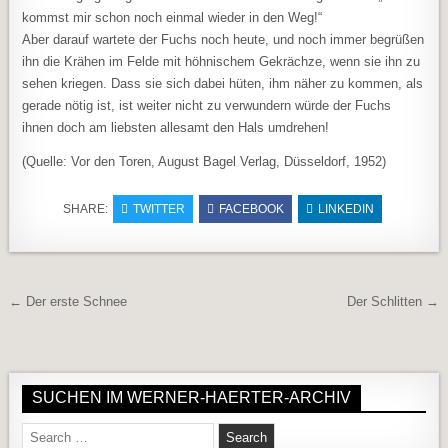
kommst mir schon noch einmal wieder in den Weg!“
Aber darauf wartete der Fuchs noch heute, und noch immer begrüßen
ihn die Krähen im Felde mit höhnischem Gekrächze, wenn sie ihn zu
sehen kriegen. Dass sie sich dabei hüten, ihm näher zu kommen, als
gerade nötig ist, ist weiter nicht zu verwundern würde der Fuchs
ihnen doch am liebsten allesamt den Hals umdrehen!
(Quelle: Vor den Toren, August Bagel Verlag, Düsseldorf, 1952)
SHARE:
TWITTER
FACEBOOK
LINKEDIN
Beitragsnavigation
← Der erste Schnee
Der Schlitten →
SUCHEN IM WERNER-HAERTER-ARCHIV
Search for: