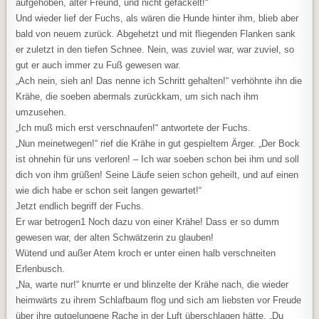
aufgehoben, alter Freund, und nicht gefackelt!“
Und wieder lief der Fuchs, als wären die Hunde hinter ihm, blieb aber
bald von neuem zurück. Abgehetzt und mit fliegenden Flanken sank
er zuletzt in den tiefen Schnee. Nein, was zuviel war, war zuviel, so
gut er auch immer zu Fuß gewesen war.
„Ach nein, sieh an! Das nenne ich Schritt gehalten!“ verhöhnte ihn die
Krähe, die soeben abermals zurückkam, um sich nach ihm
umzusehen.
„Ich muß mich erst verschnaufen!“ antwortete der Fuchs.
„Nun meinetwegen!“ rief die Krähe in gut gespieltem Ärger. „Der Bock
ist ohnehin für uns verloren! – Ich war soeben schon bei ihm und soll
dich von ihm grüßen! Seine Läufe seien schon geheilt, und auf einen
wie dich habe er schon seit langen gewartet!“
Jetzt endlich begriff der Fuchs.
Er war betrogen1 Noch dazu von einer Krähe! Dass er so dumm
gewesen war, der alten Schwätzerin zu glauben!
Wütend und außer Atem kroch er unter einen halb verschneiten
Erlenbusch.
„Na, warte nur!“ knurrte er und blinzelte der Krähe nach, die wieder
heimwärts zu ihrem Schlafbaum flog und sich am liebsten vor Freude
über ihre gutgelungene Rache in der Luft überschlagen hätte. „Du