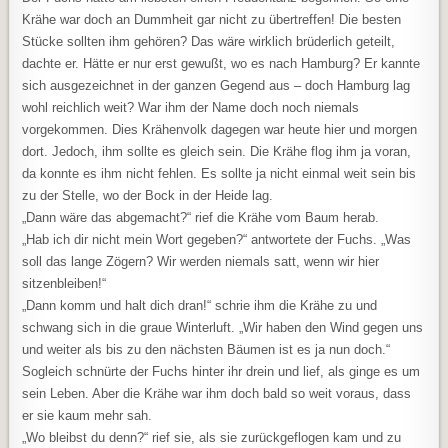
Krähe war doch an Dummheit gar nicht zu übertreffen! Die besten
Stücke sollten ihm gehören? Das wäre wirklich brüderlich geteilt,
dachte er. Hätte er nur erst gewußt, wo es nach Hamburg? Er kannte
sich ausgezeichnet in der ganzen Gegend aus – doch Hamburg lag
wohl reichlich weit? War ihm der Name doch noch niemals
vorgekommen. Dies Krähenvolk dagegen war heute hier und morgen
dort. Jedoch, ihm sollte es gleich sein. Die Krähe flog ihm ja voran,
da konnte es ihm nicht fehlen. Es sollte ja nicht einmal weit sein bis
zu der Stelle, wo der Bock in der Heide lag.
„Dann wäre das abgemacht?“ rief die Krähe vom Baum herab.
„Hab ich dir nicht mein Wort gegeben?“ antwortete der Fuchs. „Was
soll das lange Zögern? Wir werden niemals satt, wenn wir hier
sitzenbleiben!“
„Dann komm und halt dich dran!“ schrie ihm die Krähe zu und
schwang sich in die graue Winterluft. „Wir haben den Wind gegen uns
und weiter als bis zu den nächsten Bäumen ist es ja nun doch.“
Sogleich schnürte der Fuchs hinter ihr drein und lief, als ginge es um
sein Leben. Aber die Krähe war ihm doch bald so weit voraus, dass
er sie kaum mehr sah.
„Wo bleibst du denn?“ rief sie, als sie zurückgeflogen kam und zu