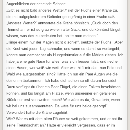
Augenblicken der rieselnde Schnee.
„Gibt es nicht bald anderes Wetter?“ rief der Fuchs einer Krähe zu,
die mit aufgeplustertem Gefieder griesgrämig in einer Esche saß.
„Anderes Wetter?“ antwortete die Krähe höhnisch. „Guck doch den
Himmel an, er ist so grau wie ein alter Sack, und du könntest längst
wissen, was das zu bedeuten hat, sollte man meinen.“
„Hinge einem nur der Magen nicht o schief“, seufzte der Fuchs. „Aber
die Kost wird jeden Tag schmaler, und wenn es damit so weitergeht,
könnte man demnächst als Hungerkünstler auf die Märkte ziehen. Ich
habe ja eine gute Nase für alles, was sich fressen läßt, und rieche
einen Hasen, wer weiß wie weit. Aber was hilft mir das, nun Feld und
Wald wie ausgestorben sind? Hätte ich nur ein Paar Augen wie die
deinen mitbekommen! Ich habe dich schon so oft darum beneidet.
Dazu verfügst du über ein Paar Flügel, die einen Falken beschämen
können, und bis längst am Platze, wenn unsereiner ein gefallenes
Stück nur erst von weitem riecht! Wie wäre es da, Gevatterin, wenn
wir bei uns zusammentäten. Da wäre für uns beide gesorgt!“
Verwundert hatte die Krähe zugehört.
Wie? War es mit dem alten Räuber so weit gekommen, und er bot ihr
seine Freundschaft an? Hatte er vielleicht vergessen, dass er im