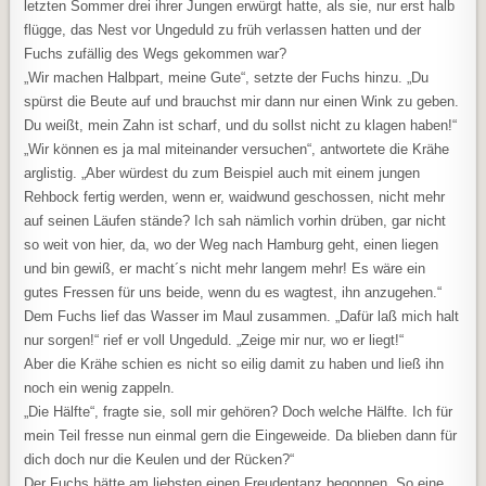
letzten Sommer drei ihrer Jungen erwürgt hatte, als sie, nur erst halb
flügge, das Nest vor Ungeduld zu früh verlassen hatten und der
Fuchs zufällig des Wegs gekommen war?
„Wir machen Halbpart, meine Gute“, setzte der Fuchs hinzu. „Du
spürst die Beute auf und brauchst mir dann nur einen Wink zu geben.
Du weißt, mein Zahn ist scharf, und du sollst nicht zu klagen haben!“
„Wir können es ja mal miteinander versuchen“, antwortete die Krähe
arglistig. „Aber würdest du zum Beispiel auch mit einem jungen
Rehbock fertig werden, wenn er, waidwund geschossen, nicht mehr
auf seinen Läufen stände? Ich sah nämlich vorhin drüben, gar nicht
so weit von hier, da, wo der Weg nach Hamburg geht, einen liegen
und bin gewiß, er macht´s nicht mehr langem mehr! Es wäre ein
gutes Fressen für uns beide, wenn du es wagtest, ihn anzugehen.“
Dem Fuchs lief das Wasser im Maul zusammen. „Dafür laß mich halt
nur sorgen!“ rief er voll Ungeduld. „Zeige mir nur, wo er liegt!“
Aber die Krähe schien es nicht so eilig damit zu haben und ließ ihn
noch ein wenig zappeln.
„Die Hälfte“, fragte sie, soll mir gehören? Doch welche Hälfte. Ich für
mein Teil fresse nun einmal gern die Eingeweide. Da blieben dann für
dich doch nur die Keulen und der Rücken?“
Der Fuchs hätte am liebsten einen Freudentanz begonnen. So eine