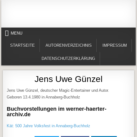
Skip to content
Alles in einem Portal: 1. Buchvorstellungen 2. Online lesen (Gedichte, Er
Werner-Härter-Archiv
MENU
STARTSEITE
AUTORENVERZEICHNIS
IMPRESSUM
DATENSCHUTZERKLÄRUNG
Jens Uwe Günzel
Jens Uwe Günzel, deutscher Magic-Entertainer und Autor.
Geboren 13.4.1980 in Annaberg-Buchholz
Buchvorstellungen im werner-haerter-
archiv.de
Kät: 500 Jahre Volksfest in Annaberg-Buchholz