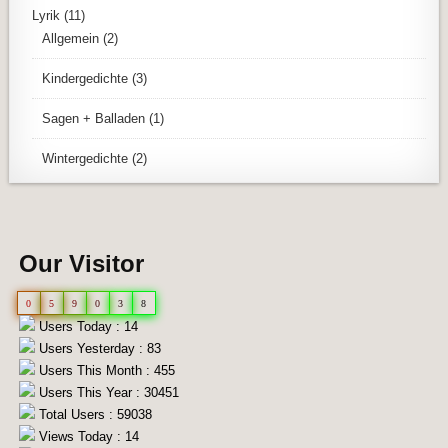
Lyrik
(11)
Allgemein
(2)
Kindergedichte
(3)
Sagen + Balladen
(1)
Wintergedichte
(2)
Our Visitor
0
5
9
0
3
8
Users Today : 14
Users Yesterday : 83
Users This Month : 455
Users This Year : 30451
Total Users : 59038
Views Today : 14