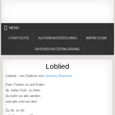
Skip to content
Alles in einem Portal: 1. Buchvorstellungen 2. Online lesen (Gedichte, Er
Werner-Härter-Archiv
MENU
STARTSEITE
AUTORENVERZEICHNIS
IMPRESSUM
DATENSCHUTZERKLÄRUNG
Loblied
Loblied – ein Gedicht von
Clemens Brentano
.
Kein Tierlein ist auf Erden
dir, lieber Gott, zu klein.
Du ließt sie alle werden
und alle sind sie dein.
Zu dir, zu dir,