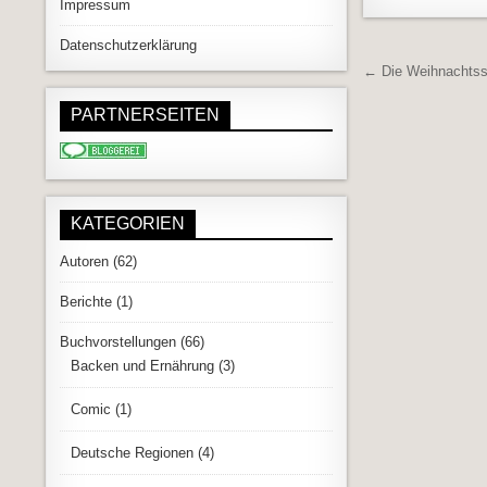
Impressum
Datenschutzerklärung
Beitrags
← Die Weihnachtss
PARTNERSEITEN
KATEGORIEN
Autoren
(62)
Berichte
(1)
Buchvorstellungen
(66)
Backen und Ernährung
(3)
Comic
(1)
Deutsche Regionen
(4)