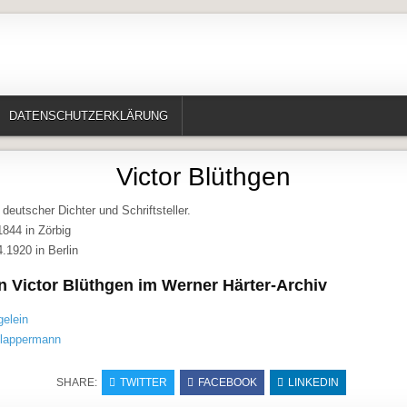
te, Erzählungen, Märchen, Historisches)
DATENSCHUTZERKLÄRUNG
Victor Blüthgen
 deutscher Dichter und Schriftsteller.
844 in Zörbig
.1920 in Berlin
n Victor Blüthgen im Werner Härter-Archiv
gelein
Klappermann
SHARE:
TWITTER
FACEBOOK
LINKEDIN