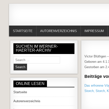
Skip to content
Alles in einem Portal: 1. Buchvorstellungen 2. Online lesen (Gedich
Werner-Härter-Archiv
STARTSEITE
AUTORENVERZEICHNIS
IMPRESSUM
SUCHEN IM WERNER-
HAERTER-ARCHIV
Victor Blüthgen –
Search for:
Geboren am 4.1.1
Gestorben am 2.4
Beiträge vo
ONLINE LESEN
Das erfrorene Vö
Storch, Storch, 
Startseite
Autorenverzeichnis