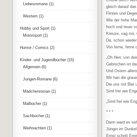
Liebesromane
(1)
gleich darauf das
Flinten und Dege
Western
(1)
Wie der hohe Man
hoch und teuer v
Hobby und Sport
(1)
Kreuze, sag mir, 
Motorsport
(1)
Da, schon wieder! 
Von ferne, ferne 
Humor / Comics
(2)
„Oh Herr, von de
Kinder- und Jugendbücher
(15)
Gebrochen ist da
Allgemein
(6)
Und Ostern allero
Wir han die graue
Jungen-Romane
(6)
Die uns mit Blei 
Sind frei wie Eng
Mädchenroman
(1)
„Sind frei wie En
Malbücher
(1)
* * *
Sachbücher
(1)
Dann ward es sehr
Weihnachten
(1)
Jüngin im Dunkel
Ernst schritt Emm