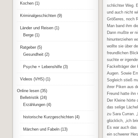
Kochen
(1)
schlichter Weg. 
und auch nicht w
Kriminalgeschichten
(9)
Größeres, noch R
Man band ihm di
Länder und Reisen
(1)
Dann mußte er nie
Berge
(1)
hinunterziehen w
wollte sie über d
Ratgeber
(5)
freundlichen Blic
Gesundheit
(2)
suchte er irgend
Fackelträger der 
Psyche + Lebenshilfe
(3)
Augen. Sowie Emm
Videos (VHS)
(1)
Sogleich stieß ma
ihrer Piken aus 
Online lesen
(35)
Freund hatte ihn 
Belletristik
(24)
Der Kleine hörte 
Erzählungen
(4)
das selige Läche
zu Sara Curran. „
historische Kurzgeschichten
(4)
glücklich, „ich b
Es war auch das 
Märchen und Fabeln
(13)
ein schwerer Herz