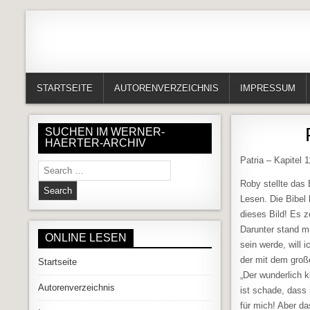
Skip to content
Alles in einem Portal: 1. Buchvorstellungen 2. Online lesen (Gedich
Werner-Härter-Archiv
STARTSEITE
AUTORENVERZEICHNIS
IMPRESSUM
SUCHEN IM WERNER-
HAERTER-ARCHIV
Patria – Kapitel 1
Search for:
Roby stellte das
Lesen. Die Bibel 
dieses Bild! Es z
Darunter stand mi
ONLINE LESEN
sein werde, will 
der mit dem groß
Startseite
„Der wunderlich 
Autorenverzeichnis
ist schade, dass
für mich! Aber da