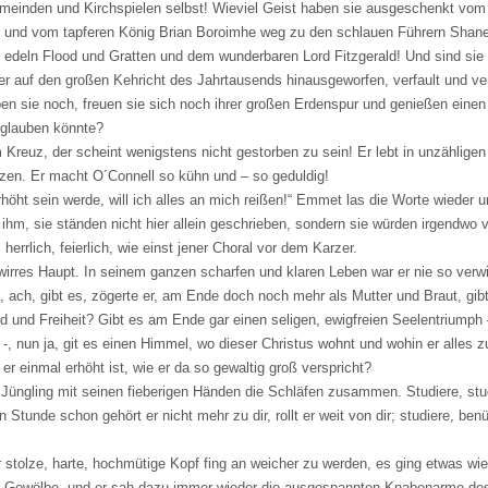
emeinden und Kirchspielen selbst! Wieviel Geist haben sie ausgeschenkt vom
k und vom tapferen König Brian Boroimhe weg zu den schlauen Führern Shane 
 edeln Flood und Gratten und dem wunderbaren Lord Fitzgerald! Und sind sie 
er auf den großen Kehricht des Jahrtausends hinausgeworfen, verfault und v
eben sie noch, freuen sie sich noch ihrer großen Erdenspur und genießen eine
glauben könnte?
 Kreuz, der scheint wenigstens nicht gestorben zu sein! Er lebt in unzählig
rzen. Er macht O´Connell so kühn und – so geduldig!
höht sein werde, will ich alles an mich reißen!“ Emmet las die Worte wieder u
 ihm, sie ständen nicht hier allein geschrieben, sondern sie würden irgendwo 
herrlich, feierlich, wie einst jener Choral vor dem Karzer.
 wirres Haupt. In seinem ganzen scharfen und klaren Leben war er nie so verw
 ach, gibt es, zögerte er, am Ende doch noch mehr als Mutter und Braut, gib
nd und Freiheit? Gibt es am Ende gar einen seligen, ewigfreien Seelentriump
 -, nun ja, git es einen Himmel, wo dieser Christus wohnt und wohin er alles z
er einmal erhöht ist, wie er da so gewaltig groß verspricht?
 Jüngling mit seinen fieberigen Händen die Schläfen zusammen. Studiere, studi
n Stunde schon gehört er nicht mehr zu dir, rollt er weit von dir; studiere, ben
 stolze, harte, hochmütige Kopf fing an weicher zu werden, es ging etwas wie 
n Gewölbe, und er sah dazu immer wieder die ausgespannten Knabenarme de