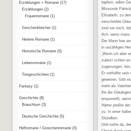
tapfern, edlen G
Erzählungen + Romane
(17)
Missionär Patric
Erzählungen
(2)
Elisabeth, zu den
Frauenromane
(1)
verscherbte Gläs
Geschenkbücher
(1)
sind sie noch, l
Ach, wenn mans 
Heitere Romane
(1)
Der Mann hier am
in unzähligen He
Historische Romane
(5)
„Wenn ich aber er
zuletzt schien es
Liebesromane
(1)
zugesungen, leis, 
Er verhüllte sein
Tiergeschichten
(1)
gewesen. Gibt es,
mehr als Vaterla
Fantasy
(1)
ihn die Gläubigen
Geschichte
(8)
emporreißt, wenn 
Brauchtum
(3)
Härter preßte der
zu. In einer halbe
Deutsche Geschichte
(5)
Stündlein.
Und siehe da, der
Heftromane / Groschenromane
(3)
Choral durch sei