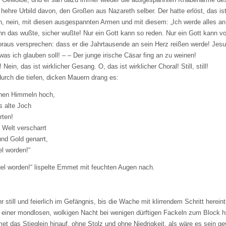
 hehre Urbild davon, den Großen aus Nazareth selber. Der hatte erlöst, das ist
n, nein, mit diesen ausgespannten Armen und mit diesem: „Ich werde alles an
n das wußte, sicher wußte! Nur ein Gott kann so reden. Nur ein Gott kann v
oraus versprechen: dass er die Jahrtausende an sein Herz reißen werde! Jes
was ich glauben soll! – – Der junge irische Cäsar fing an zu weinen!
Nein, das ist wirklicher Gesang. O, das ist wirklicher Choral! Still, still!
durch die tiefen, dicken Mauern drang es:
inen Himmeln hoch,
s alte Joch
rten!
 Welt verscharrt
und Gold genarrt,
el worden!“
gel worden!“ lispelte Emmet mit feuchten Augen nach.
 still und feierlich im Gefängnis, bis die Wache mit klirrendem Schritt herein
 einer mondlosen, wolkigen Nacht bei wenigen dürftigen Fackeln zum Block h
et das Stieglein hinauf, ohne Stolz und ohne Niedrigkeit, als wäre es sein ge