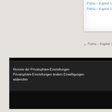
Patria – Kapitel 
Patria – Kapitel 1
Beitrags
← Patria – Kapitel 
Historie der Privatsphäre-Einstellungen
Privatsphäre-Einstellungen ändern
Einwilligungen
widerrufen