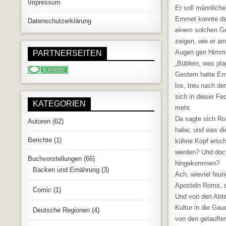
Impressum
Er soll männlicher
Emmet konnte den 
Datenschutzerklärung
einem solchen Ge
zeigen, wie er a
Augen gen Himmel 
PARTNERSEITEN
„Büblein, was pl
Gestern hatte Em
los, treu nach de
sich in dieser F
KATEGORIEN
mehr.
Da sagte sich Ro
Autoren
(62)
habe; und was di
Berichte
(1)
kühne Kopf ersch
werden? Und doch 
Buchvorstellungen
(66)
hingekommen?
Backen und Ernährung
(3)
Ach, wieviel feur
Aposteln Roms, d
Comic
(1)
Und von den Abtei
Kultur in die Ga
Deutsche Regionen
(4)
von den getaufte