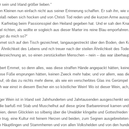
 sein und Irland größer lieben.“
Kleinen nun einfach nicht aus seiner Erinnerung schaffen. Er sah ihn, wie vo
laß neben sich hocken und von Christi Tod reden und die kurzen Arme auss
m Karfreitag beim Passionsspiel den Heiland gegeben hat. Und er sah den Kna
richten, als wollte er sogleich aus dieser Marter ins reine Blau emporfahren.
agst du mich so?“
met sich auf den Tisch gezeichnet, langausgestreckt über den Boden, den
r Ähnlichkeit des Lebens und nch treuer nach der steilen Ähnlichkeit des Tod
ederzeichnung an, so einen zerstückelten Menschen – nein – das war überhau
bert Emmet, so denn alles, was diese straffen Hände angepackt hätten, kein
ese Füße ersprungen hätten, keinen Zweck mehr habe; und vor allem, was dies
uf, ob das zu nichts mehr diene, als wie ein verscherbtes Glas ins Gerümpel
war einst in diesem Becher ein so köstlicher Wein! Wo ist dieser Wein, ach,
iger Wein ist in Irland seit Jahrhunderten und Jahrtausenden ausgeschenkt w
ie barfuß mit Stab und Muschelhut auf diese grüne Barbareninsel kamen und 
en, deren Glöcklein so silberig über die Urwälder klingelte und Gottesfrieden
ue trug, eine Kultur mit feinem Herzen und beiden, zum Segnen ausgebreitete
n Häuptlingen und Stammherren und von allen Volkshelden und von den hunde