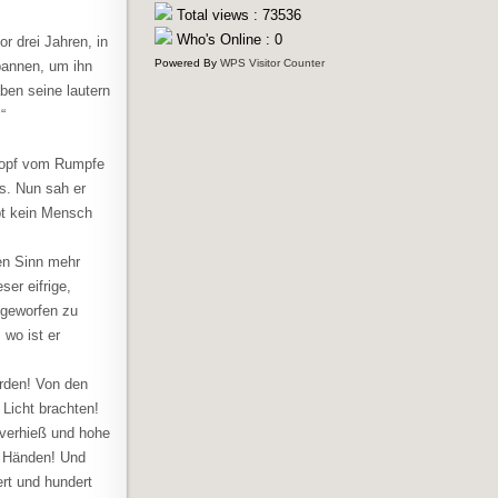
Total views : 73536
Who's Online : 0
r drei Jahren, in
Powered By
WPS Visitor Counter
pannen, um ihn
ben seine lautern
“
 Kopf vom Rumpfe
es. Nun sah er
pt kein Mensch
en Sinn mehr
er eifrige,
 geworfen zu
 wo ist er
orden! Von den
Licht brachten!
 verhieß und hohe
n Händen! Und
rt und hundert