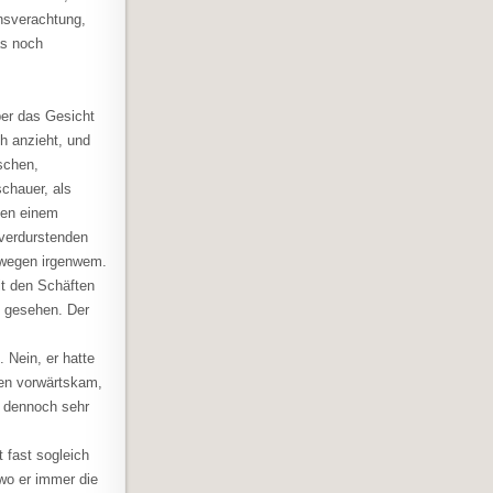
ensverachtung,
as noch
ber das Gesicht
h anzieht, und
aschen,
schauer, als
ben einem
 verdurstenden
 wegen irgenwem.
it den Schäften
n gesehen. Der
 Nein, er hatte
ien vorwärtskam,
r dennoch sehr
 fast sogleich
 wo er immer die