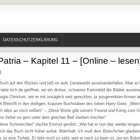
te, Erzählungen, Märchen, Historisches)
DATENSCHUTZERKLÄRUNG
Patria – Kapitel 11 – [Online – lesen
1
 Buch auf den Rücken und ließ es aufs Geratewohl auseinanderfallen. Aber er
hatte sich da geöffnet, wo ein dickes, schweres Kartonbild die Blätter ausein
eigte Christum, wie er mit unsäglich weit gereckten, ja ausgerenkten Armen a
t Bleistift in den drolligen, krausen Buchstaben des lieben Harry Goes: „Wenn
ich alles an mich reißen!“ – „Diese Worte gibt seinem Freund und König zum 
en Vetter so gern unter dem gleichen Beil sterben möchte!“
kleine Schmeichler!“ dachte Emmet gerührt. „Wie hat er nun das wieder einge
 ich das Buch nicht früher auftat. Wahrhaft, ich muß dem Bürschchen glauben,
s ist eine Torheit. Er liebt mich so sehr, weil er noch zu klein ist, um ein Brä