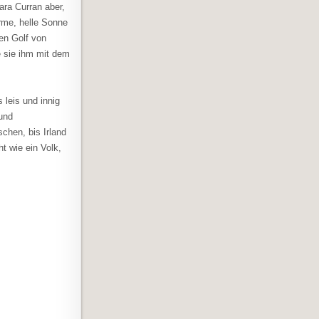
ara Curran aber,
arme, helle Sonne
en Golf von
e sie ihm mit dem
 leis und innig
und
chen, bis Irland
ht wie ein Volk,