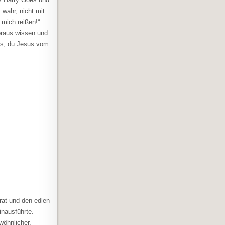
 wahr, nicht mit
 mich reißen!“
oraus wissen und
us, du Jesus vom
trat und den edlen
inausführte.
wöhnlicher,