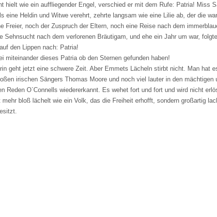
hielt wie ein auffliegender Engel, verschied er mit dem Rufe: Patria! Miss S
ls eine Heldin und Witwe verehrt, zehrte langsam wie eine Lilie ab, der die w
ne Freier, noch der Zuspruch der Eltern, noch eine Reise nach dem immerblau
hre Sehnsucht nach dem verlorenen Bräutigam, und ehe ein Jahr um war, folgt
 auf den Lippen nach: Patria!
rei miteinander dieses Patria ob den Sternen gefunden haben!
in geht jetzt eine schwere Zeit. Aber Emmets Lächeln stirbt nicht. Man hat es
großen irischen Sängers Thomas Moore und noch viel lauter in den mächtigen 
n Reden O`Connells wiedererkannt. Es wehet fort und fort und wird nicht erlös
 mehr bloß lächelt wie ein Volk, das die Freiheit erhofft, sondern großartig lac
esitzt.