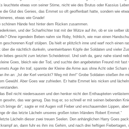
Es leuchtete etwas von seiner Stirne, nicht wie des Brutus oder Kassius Leb
ie die Glut des Genies, das Emmet so oft geoffenbart hatte, sondern wie etw
eineres, etwas wie Gnade!
e schönen Hände fest hinter dem Rücken zusammen.
derknien, und der Scharfrichter trat mit der Mütze auf ihn, ob er sie selber ü
olle? Ohne irgendein Beben nahm sie Roby, fröhlich, wie man einen Handschu
en geschorenen Kopf stülpen. Da hielt er plötzlich inne und warf noch einen r
k über die nächtlich dunkeln, unentwirrbaren Köpfe der Soldaten und vieler Zu
ein liebes gesicht zum letzten Scheidetrost. Und sieh da, ganz nahe stand ne
kleine Goes, bleich wie der Tod, und suchte den angebeteten Freund mit fast
ets Auge ihn traf, spannte der Kleine die Arme aus ohne Acht oder Scham
n ihn an: „Ist der Kerl verrückt? Weg mit ihm!“ Grobe Soldaten stießen ihn m
dem Gewühl. Aber Goes war zufrieden. Er hatte Emmet leis nicken und lächel
verstanden.
das Beil nicht niedersausen und den henker nicht den Enthaupteten verlästern.
ln gesehn, das war genug. Das trug er, so schnell er mit seinen bebenden Kn
Ich bringe dir“, sagte er mit Augen voll Fieber und erschauernden Lippen, abe
ringe dir das letzte Lächeln unseres großen toten Irländers Robert Emmet.“
letzte Lächeln dieser zwei treuen Seelen. Den anhänglichen Harry Goes packt
krampf an, dann fuhr es ihm ins Gehirn, und nach drei heftigen Fiebertagen,