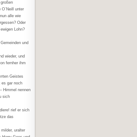
 großen
O`Neill unter
nun alle wie
ergessen? Oder
n ewigen Lohn?
en Gemeinden und
nd wieder, und
von fernher ihm
irrten Geistes
t es gar noch
h – Himmel nennen
u sich
ere! rief er sich
ütze das
milder, uralter
s Harry Goes und